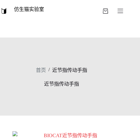
跳
仿生猫实验室
过
购
内
物
容
车
/
首页
近节指传动手指
近节指传动手指