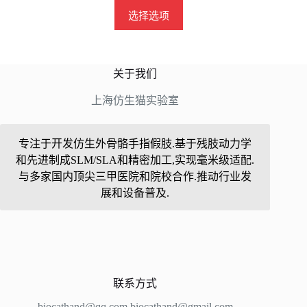
本
选择选项
产
品
有
关于我们
多
种
上海仿生猫实验室
变
体。
可
专注于开发仿生外骨骼手指假肢.基于残肢动力学
在
和先进制成SLM/SLA和精密加工,实现毫米级适配.
产
与多家国内顶尖三甲医院和院校合作.推动行业发
品
展和设备普及.
页
面
上
选
择
联系方式
这
些
biocathand@qq.com biocathand@gmail.com