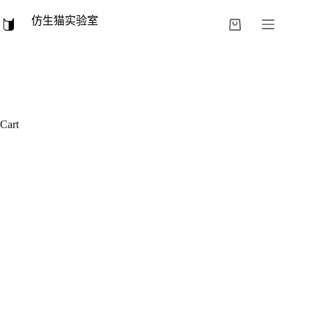
跳
仿生猫实验室
过
购
内
物
容
车
Cart